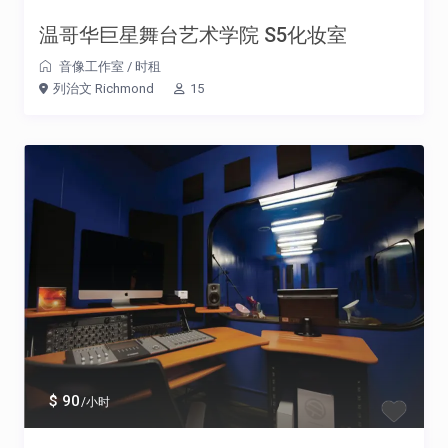
温哥华巨星舞台艺术学院 S5化妆室
音像工作室
/
时租
列治文 Richmond
15
$ 90
/小时