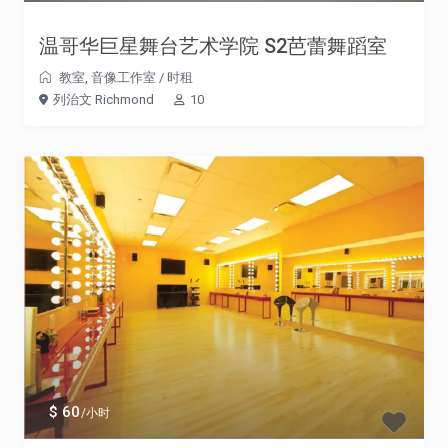
温哥华巨星舞台艺术学院 S2芭蕾舞蹈室
教室
,
音像工作室
/
时租
列治文 Richmond
10
$ 60
/小时