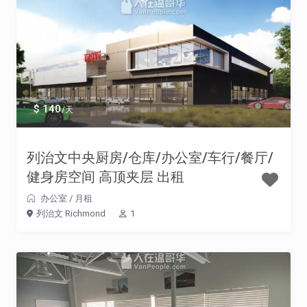
$ 140
/天
列治文中央厨房/仓库/办公室/车行/餐厅/
健身房空间 高顶夹层 出租
办公室
/
月租
列治文 Richmond
1