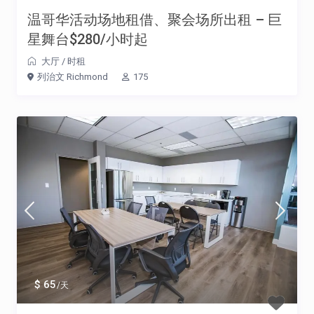
温哥华活动场地租借、聚会场所出租 – 巨
星舞台$280/小时起
大厅
/
时租
列治文 Richmond
175
$ 65
/天