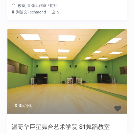
教室
,
音像工作室
/
时租
列治文 Richmond
5
$ 35
/小时
温哥华巨星舞台艺术学院 S1舞蹈教室