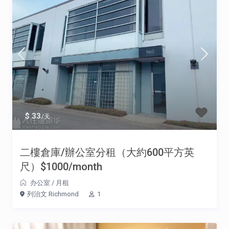
$ 33
/天
二樓倉庫/辦公室分租（大約600平方英
尺）$1000/month
办公室
/
月租
列治文 Richmond
1