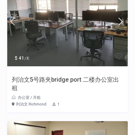
$ 41
/天
列治文5号路夹bridge port 二楼办公室出
租
办公室
/
月租
列治文 Richmond
1