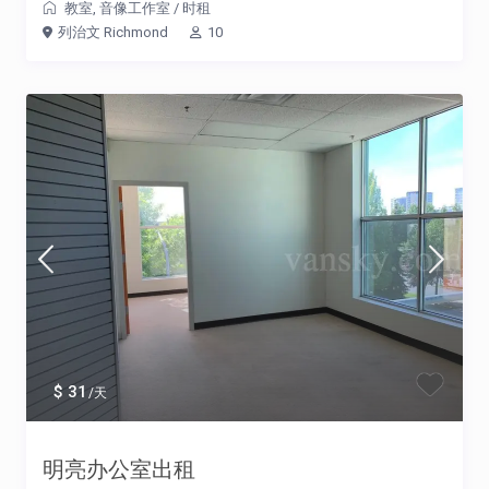
教室
,
音像工作室
/
时租
列治文 Richmond
10
$ 31
/天
明亮办公室出租